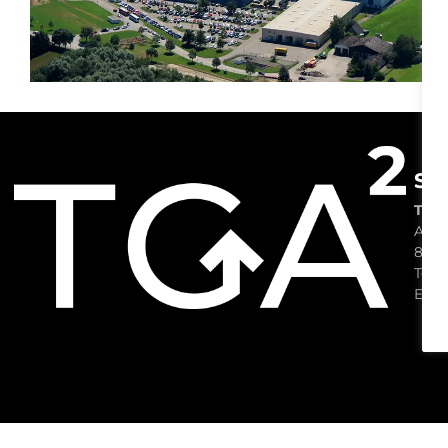
S
a
TGA
Am P
8863
Tel.:
E-Ma