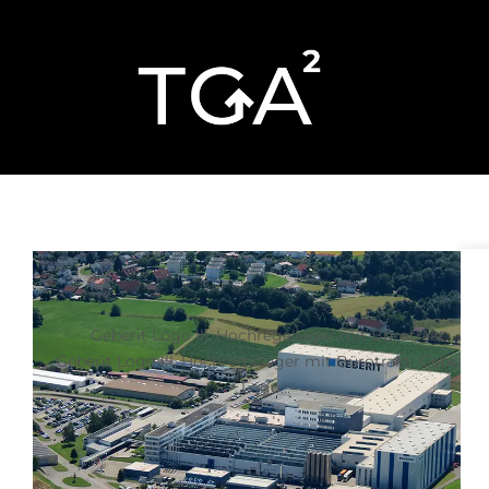
Geberit Logo lll, Hochregallager mit Bürotrakt
Geberit Logo lll, Hochregallager mit Bürotrakt Geberit
Logo…