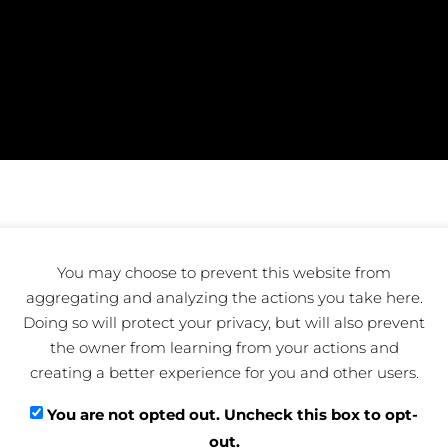
You may choose to prevent this website from
aggregating and analyzing the actions you take here.
Doing so will protect your privacy, but will also prevent
the owner from learning from your actions and
creating a better experience for you and other users.
You are not opted out. Uncheck this box to opt-
out.