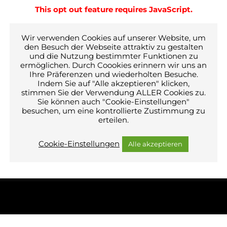
This opt out feature requires JavaScript.
Wir verwenden Cookies auf unserer Website, um
den Besuch der Webseite attraktiv zu gestalten
und die Nutzung bestimmter Funktionen zu
ermöglichen. Durch Coookies erinnern wir uns an
Ihre Präferenzen und wiederholten Besuche.
Indem Sie auf "Alle akzeptieren" klicken,
n
i
t
ä
r
t
e
c
h
n
i
k
stimmen Sie der Verwendung ALLER Cookies zu.
Sie können auch "Cookie-Einstellungen"
²
Ingenieure GmbH
besuchen, um eine kontrollierte Zustimmung zu
farröschle 49-50
erteilen.
0 Pfullendorf
 07552 9215-0
Cookie-Einstellungen
Alle akzeptieren
il an:
TGA² Ingenieure GmbH