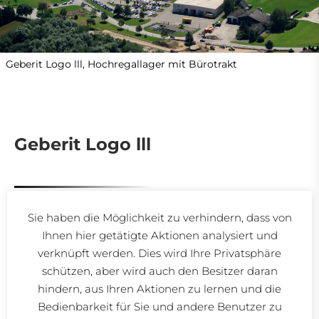
Geberit Logo lll, Hochregallager mit Bürotrakt
Geberit Logo lll
Sie haben die Möglichkeit zu verhindern, dass von
Gebäude
Ihnen hier getätigte Aktionen analysiert und
Hochregallager mit Bürotrakt
verknüpft werden. Dies wird Ihre Privatsphäre
Kennzahlen
schützen, aber wird auch den Besitzer daran
Nutzfläche: 23.000 m²
hindern, aus Ihren Aktionen zu lernen und die
Bauzeit: 2015–2016
Bausumme gesamt: 45,0 Mio €
Bedienbarkeit für Sie und andere Benutzer zu
Bausumme TGA (HLSK, brutto): 1,0 Mio €