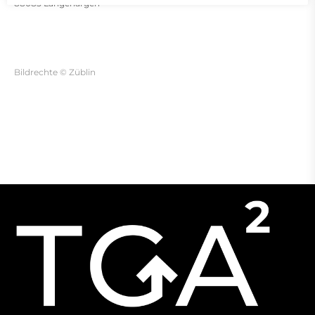
88085 Langenargen
Bildrechte © Züblin