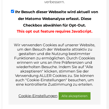
verbessern.
Leistungen
Ihr Besuch dieser Webseite wird aktuell von
Anlagengruppe 1, 2, 3, 8
Leistungsphase 2-8
der Matomo Webanalyse erfasst. Diese
Bauherr
Checkbox abwählen für Opt-Out.
Geberit Produktions GmbH
This opt out feature requires JavaScript.
Theuerbachstraße 1
88630 Pfullendorf
Wir verwenden Cookies auf unserer Website,
Architektur
um den Besuch der Webseite attraktiv zu
GJL Freie Architekten BDA
gestalten und die Nutzung bestimmter
Grube Jakel Löffler PartGmbH
Funktionen zu ermöglichen. Durch Coookies
Weinbrennerstr. 18
erinnern wir uns an Ihre Präferenzen und
76135 Karlsruhe
wiederholten Besuche. Indem Sie auf "Alle
akzeptieren" klicken, stimmen Sie der
Verwendung ALLER Cookies zu. Sie können
Kurzbeschreibung
auch "Cookie-Einstellungen" besuchen, um
Neubau eines Hochregallagers mit Bürotrakt. Beheizung über
eine kontrollierte Zustimmung zu erteilen.
Betonkernaktivierung, Lüftung der Innenliegenden Räume mit
WRG, Sanitärkerne
Cookie-Einstellungen
Alle akzeptieren
Generalunternehmer
Züblin AG
Krumme Jauchert 2