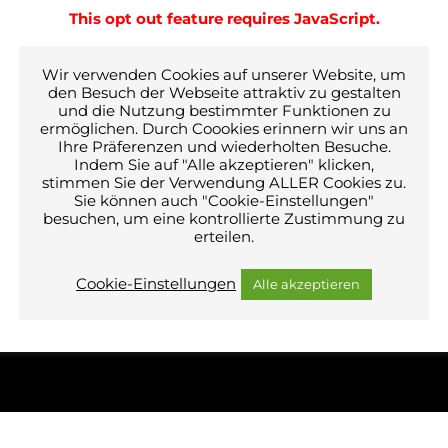
This opt out feature requires JavaScript.
Wir verwenden Cookies auf unserer Website, um
Bildrechte © Ernesto Preiser
den Besuch der Webseite attraktiv zu gestalten
und die Nutzung bestimmter Funktionen zu
ermöglichen. Durch Coookies erinnern wir uns an
Ihre Präferenzen und wiederholten Besuche.
n
i
t
ä
r
t
e
c
h
n
i
k
Indem Sie auf "Alle akzeptieren" klicken,
stimmen Sie der Verwendung ALLER Cookies zu.
²
Ingenieure GmbH
Sie können auch "Cookie-Einstellungen"
farröschle 49-50
besuchen, um eine kontrollierte Zustimmung zu
erteilen.
0 Pfullendorf
 07552 9215-0
il an:
TGA² Ingenieure GmbH
Cookie-Einstellungen
Alle akzeptieren