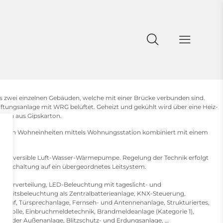
zwei einzelnen Gebäuden, welche mit einer Brücke verbunden sind.
tungsanlage mit WRG belüftet. Geheizt und gekühlt wird über eine Heiz-
 auch aus Gipskarton.
n den Wohneinheiten mittels Wohnungsstation kombiniert mit einem
e Reversible Luft-Wasser-Wärmepumpe. Regelung der Technik erfolgt
ufschaltung auf ein übergeordnetes Leitsystem.
nterverteilung, LED-Beleuchtung mit tageslicht- und
erheitsbeleuchtung als Zentralbatterieanlage, KNX-Steuerung,
nruf, Türsprechanlage, Fernseh- und Antennenanlage, Strukturiertes,
kontrolle, Einbruchmeldetechnik, Brandmeldeanlage (Kategorie 1),
ng der Außenanlage, Blitzschutz- und Erdungsanlage, …