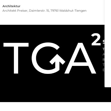
Architektur
Architekt Preiser, Daimlerstr. 15, 79761 Waldshut-Tiengen
S
a
TGA
Am P
8863
Tel.:
E-Ma