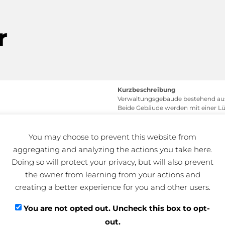
Kurzbeschreibung
Verwaltungsgebäude bestehend aus 
Beide Gebäude werden mit einer Lüf
Kühldecke aus Metall und teilweise
Dezentrale Warmwasserbereitung i
You may choose to prevent this website from
Fußbodenheizungssystem.
aggregating and analyzing the actions you take here.
Zentrale Wärmeerzeugung über ein
Doing so will protect your privacy, but will also prevent
über eine Gebäudeautomation mit A
the owner from learning from your actions and
creating a better experience for you and other users.
Niederspannungshauptverteilung, U
präsenzabhängiger Steuerung, Sich
Sonnenschutzsteuerung, Behinderte
You are not opted out. Uncheck this box to opt-
dienstneutrales Netzwerk, Zutritts
out.
flächendeckendes WLAN, Beleuchtu