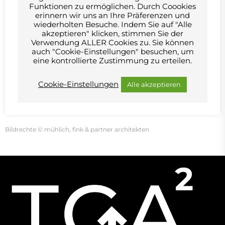
Funktionen zu ermöglichen. Durch Coookies
über vernetzte Zentralbatterieanlagen, Brandmeldeanlage mit
erinnern wir uns an Ihre Präferenzen und
vernetzten Zentralen, Zutrittskontrollen, Entrauchungsanlagen, 6
wiederholten Besuche. Indem Sie auf "Alle
Personenaufzüge, 3 Lasten-/Feu­er­wehr­auf­zü­ge, Medientechnik, luK-
akzeptieren" klicken, stimmen Sie der
Technik.
Verwendung ALLER Cookies zu. Sie können
auch "Cookie-Einstellungen" besuchen, um
Energiestandard und Zertifizierungen
eine kontrollierte Zustimmung zu erteilen.
EG 40
Aktueller Baufortschritt / Webcam:
Cookie-Einstellungen
Alle akzeptieren
Moderne achtgeschossige Bürotürme – Universelle Ulm (universelle-
ulm.de)
Bildrechte © mühlich, fink & partner architekten