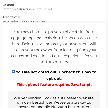
Bauherr
Immopact Universelle Ulm GmbH
Architektur
architekten mühlich + partner
Heimstrasse 11
89073 Ulm
You may choose to prevent this website from
aggregating and analyzing the actions you take
Wenzel + Wenzel GmbH
Neue Straße 71
here. Doing so will protect your privacy, but will
89073 Ulm
also prevent the owner from learning from your
actions and creating a better experience for you
Kurzbeschreibung
Büro-, Besprechungs- und Verwaltungsräume mit Klimakassetten.
and other users.
Großfläche Tiefgaragen mit teils mechanischer Belüftung.
Rauchdruckschutzanlage für Sicherheitstreppenhaus.
You are not opted out. Uncheck this box to
Produktionshallen mit hoher Flexibilität für unterschiedlichste Nutzer.
Mechanische Entrauchung. Heizen und Kühlen über Fernwärme- und
opt-out.
Fernkältenetz.
This opt out feature requires JavaScript.
Versorgung über interne Energiezentrale mit zentraler
Mittelspannungsanlage und dezentralen Transformatoren 6x 1000 kVA,
Wir verwenden Cookies auf unserer Website,
Notstromaggregat 630 kVA, NS-Hauptverteilungen AV und SV, Online-
um den Besuch der Webseite attraktiv zu
USV-Anlage, Energieoptimierte Beleuchtungs- und
gestalten und die Nutzung bestimmter
Sonnenschutzsteuerung über EIB/KNX-BUS, Sicherheitsbeleuchtung